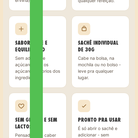
ervilha).
qualquer refeição.
SABOR DOCE E
SACHÊ INDIVIDUAL
EQUILIBRADO
DE 30G
Sem adição de
Cabe na bolsa, na
açúcares - só os
mochila ou no bolso -
açúcares próprios dos
leve pra qualquer
ingredientes.
lugar.
SEM GLÚTEN E SEM
PRONTO PRA USAR
LACTOSE
É só abrir o sachê e
adicionar - sem
Pensado para caber