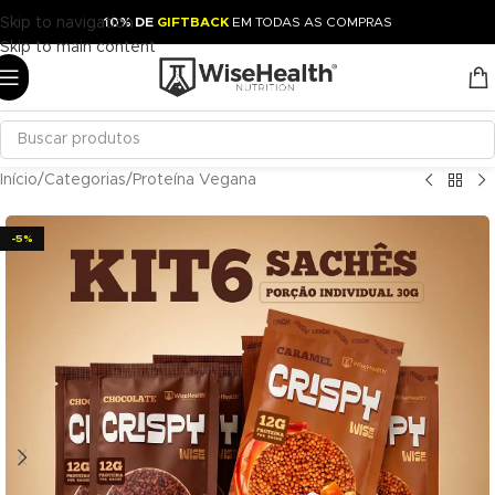
Skip to navigation
10% DE
GIFTBACK
EM TODAS AS COMPRAS
Skip to main content
Início
/
Categorias
/
Proteína Vegana
-5%