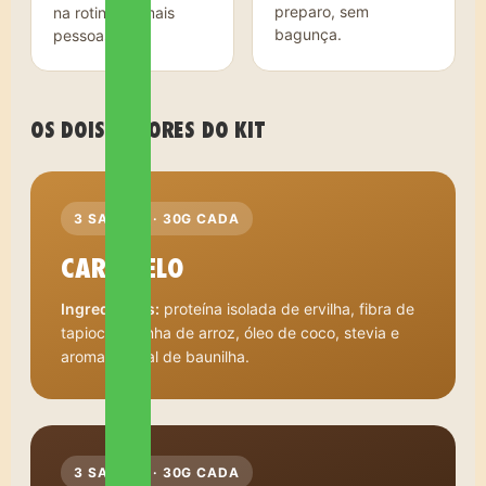
preparo, sem
na rotina de mais
bagunça.
pessoas.
OS DOIS SABORES DO KIT
3 SACHÊS · 30G CADA
CARAMELO
Ingredientes:
proteína isolada de ervilha, fibra de
tapioca, farinha de arroz, óleo de coco, stevia e
aroma natural de baunilha.
3 SACHÊS · 30G CADA