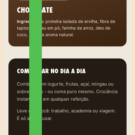
CHOCOLATE
Ingredientes:
proteína isolada de ervilha, fibra de
tapioca, cacau em pó, farinha de arroz, óleo de
coco, stevia e aroma natural.
COMO USAR NO DIA A DIA
Combine com iogurte, frutas, açaí, mingau ou
sobremesas - ou coma puro mesmo. Crocância
instantânea em qualquer refeição.
Leve com você: trabalho, academia ou viagem.
É só abrir e usar.