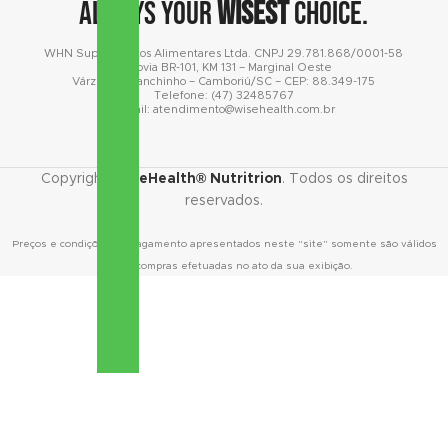
Always your
wisest
choice.
WHN Suplementos Alimentares Ltda. CNPJ 29.781.868/0001-58
Rodovia BR-101
, KM 131 – Marginal Oeste
Várzea do Ranchinho – Camboriú/SC – CEP: 88.349-175
Telefone: (47) 32485767
E-mail: atendimento@wisehealth.com.br
Copyright
WiseHealth® Nutritrion
. Todos os direitos
reservados.
Preços e condições de pagamento apresentados neste “site” somente são válidos
para as compras efetuadas no ato da sua exibição.