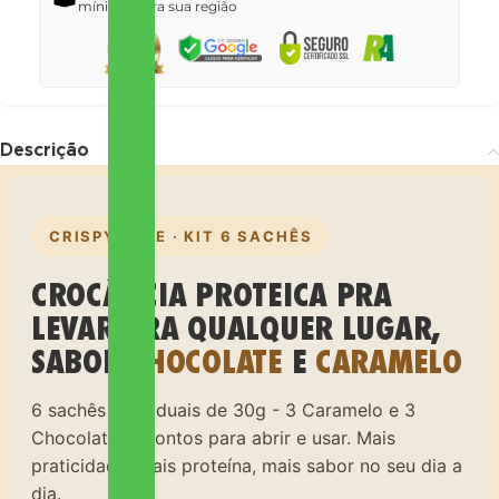
mínimo para sua região
Descrição
CRISPY WISE · KIT 6 SACHÊS
CROCÂNCIA PROTEICA PRA
LEVAR PRA QUALQUER LUGAR,
SABOR
CHOCOLATE
E
CARAMELO
6 sachês individuais de 30g - 3 Caramelo e 3
Chocolate - prontos para abrir e usar. Mais
praticidade, mais proteína, mais sabor no seu dia a
dia.