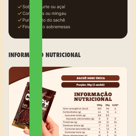
Sobre iogurte ou açaí
Com frutas ou mingau
Puro, direto do sachê
Finalizando sobremesas
INFORMAÇÃO NUTRICIONAL