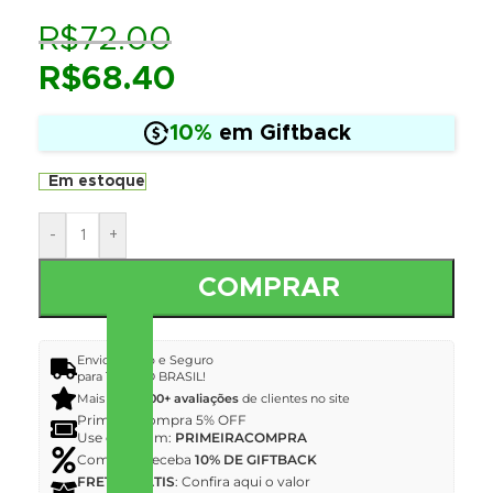
R$
72.00
R$
68.40
10%
em Giftback
Em estoque
-
+
COMPRAR
Envio Rápido e Seguro
para TODO O BRASIL!
Mais de
12.000+ avaliações
de clientes no site
Primeira Compra 5% OFF
Use o Cupom:
PRIMEIRACOMPRA
Compre e receba
10% DE GIFTBACK
FRETE GRÁTIS
: Confira aqui o valor