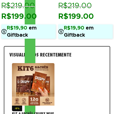
R$
219.00
R$
219.00
R$
199.00
R$
199.00
R$19,90
em
R$19,90
em
Giftback
Giftback
VISUALIZADOS RECENTEMENTE
-5%
KIT 6 SACHÊS CRISPY WISE