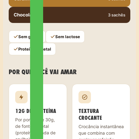
Chocolate
3 sachês
Sem glúten
Sem lactose
Proteína vegetal
POR QUE VOCÊ VAI AMAR
12G DE PROTEÍNA
TEXTURA
CROCANTE
Por porção de 30g,
de fonte vegetal
Crocância instantânea
(proteína isolada de
que combina com