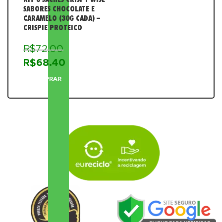
SABORES CHOCOLATE E
CARAMELO (30G CADA) –
CRISPIE PROTEICO
R$
72.00
R$
68.40
COMPRAR