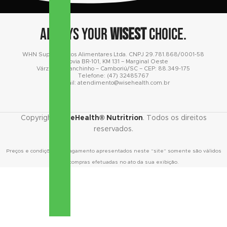
Always your
wisest
choice.
WHN Suplementos Alimentares Ltda. CNPJ 29.781.868/0001-58
Rodovia BR-101
, KM 131 – Marginal Oeste
Várzea do Ranchinho – Camboriú/SC – CEP: 88.349-175
Telefone: (47) 32485767
E-mail: atendimento@wisehealth.com.br
Copyright
WiseHealth® Nutritrion
. Todos os direitos
reservados.
Preços e condições de pagamento apresentados neste “site” somente são válidos
para as compras efetuadas no ato da sua exibição.