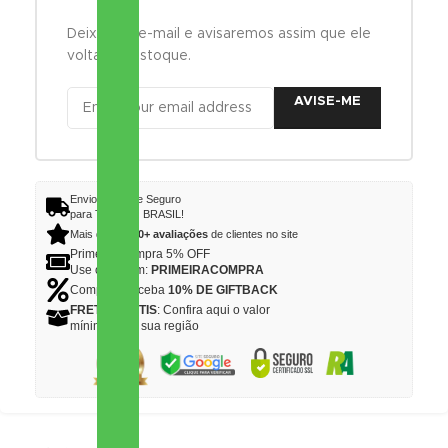
Deixe seu e-mail e avisaremos assim que ele
voltar ao estoque.
AVISE-ME
Envio Rápido e Seguro
para TODO O BRASIL!
Mais de
12.000+ avaliações
de clientes no site
Primeira Compra 5% OFF
Use o Cupom:
PRIMEIRACOMPRA
Compre e receba
10% DE GIFTBACK
FRETE GRÁTIS
: Confira aqui o valor
mínimo para sua região