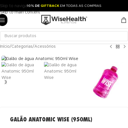
Skip to navigation
10% DE
GIFTBACK
EM TODAS AS COMPRAS
Skip to main content
Início
/
Categorias
/
Acessórios
GALÃO ANATOMIC WISE (950ML)