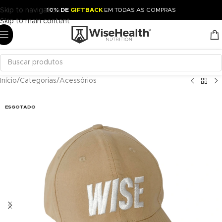
Skip to navigation
10% DE
GIFTBACK
EM TODAS AS COMPRAS
Skip to main content
Início
/
Categorias
/
Acessórios
ESGOTADO