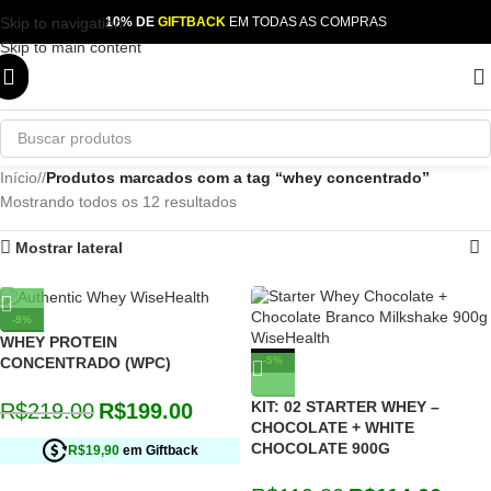
Skip to navigation
10% DE
GIFTBACK
EM TODAS AS COMPRAS
Skip to main content
Início
/
Produtos marcados com a tag “whey concentrado”
Mostrando todos os 12 resultados
Mostrar lateral
-9%
WHEY PROTEIN
CONCENTRADO (WPC)
-5%
ESGOTADO
KIT: 02 STARTER WHEY –
R$
219.00
R$
199.00
CHOCOLATE + WHITE
CHOCOLATE 900G
R$19,90
em Giftback