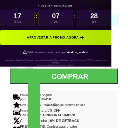
R$
19.00
A OFERTA TERMINA EM:
17
07
28
:
:
10%
em Giftback
HORAS
MIN
SEG
COR
APROVEITAR A PROMO AGORA
⚠️
Válido enquanto durar o estoque.
Acabou, acabou.
1 unidade de Creatina 250g grátis por pedido elegível. Oferta válida em pedidos acima de R$ 50 enquanto houver
-
+
estoque.
Prazo de validade da Creatina: 09/2026.
COMPRAR
Envio Rápido e Seguro
para TODO O BRASIL!
Mais de
12.000+ avaliações
de clientes no site
Primeira Compra 5% OFF
Use o Cupom:
PRIMEIRACOMPRA
Compre e receba
10% DE GIFTBACK
FRETE GRÁTIS
: Confira aqui o valor