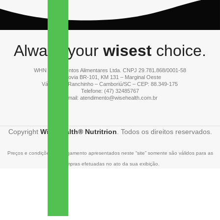
Always your
wisest
choice.
WHN Suplementos Alimentares Ltda. CNPJ 29.781.868/0001-58
Rodovia BR-101
, KM 131 – Marginal Oeste
Várzea do Ranchinho – Camboriú/SC – CEP: 88.349-175
Telefone: (47) 32485767
E-mail: atendimento@wisehealth.com.br
Copyright
WiseHealth® Nutritrion
. Todos os direitos reservados.
Preços e condições de pagamento apresentados neste “site” somente são válidos para as
compras efetuadas no ato da sua exibição.