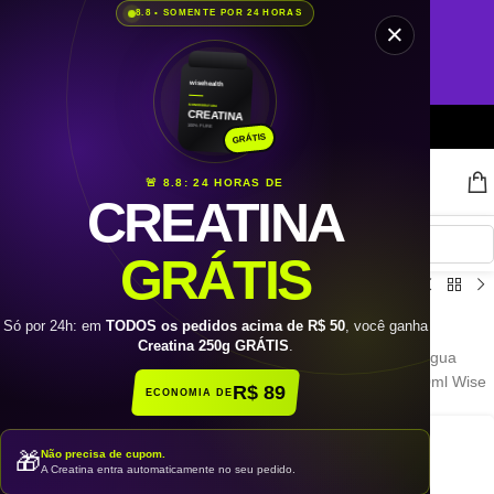
8.8 • SOMENTE POR 24 HORAS
×
🔥 APENAS 24 HORAS!
CREATINA GRÁTIS em TODOS os pedidos acima de R$ 50
SOMENTE HOJE!!
VER PRODUTOS →
wisehealth
MONOHIDRATADA
CREATINA
10% DE
GIFTBACK
EM TODAS AS COMPRAS
100% PURE
GRÁTIS
250g
🚨 8.8: 24 HORAS DE
CREATINA
GRÁTIS
Início
/
Categorias
/
Acessórios
Só por 24h: em
TODOS os pedidos acima de R$ 50
, você ganha
Creatina 250g GRÁTIS
.
R$ 89
ECONOMIA DE
🎁
Não precisa de cupom.
GALÃO ANATOMIC WISE (950ML)
A Creatina entra automaticamente no seu pedido.