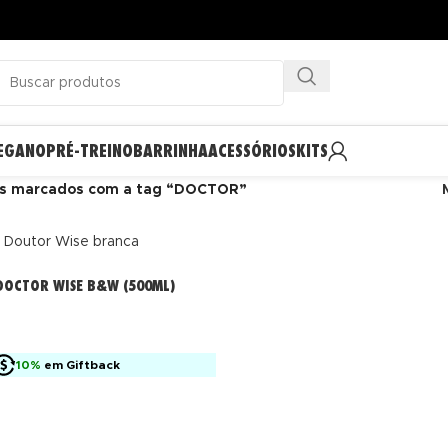
EGANO
PRÉ-TREINO
BARRINHA
ACESSÓRIOS
KITS
s marcados com a tag “DOCTOR”
DOCTOR WISE B&W (500ML)
10%
em Giftback