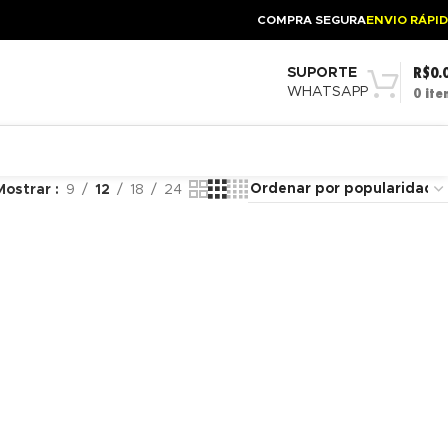
COMPRA SEGURA
ENVIO RÁPI
R$
0.
SUPORTE
WHATSAPP
0
ite
Mostrar
9
12
18
24