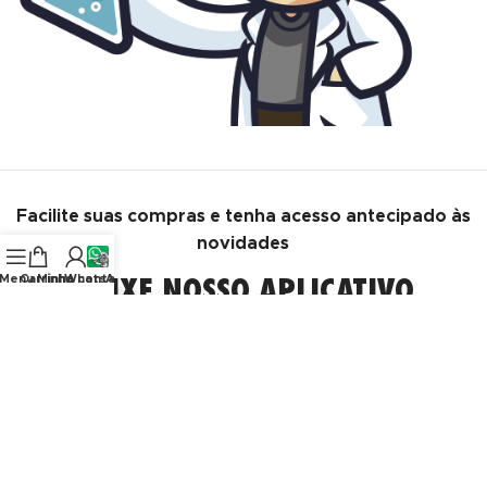
Facilite suas compras e tenha acesso antecipado às
novidades
BAIXE NOSSO APLICATIVO
Menu
Carrinho
Minha conta
WhatsApp