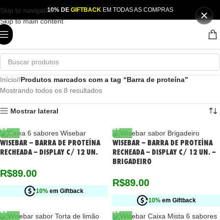
Skip to navigation
10% DE
GIFTBACK
EM TODAS AS COMPRAS
×
🔥 APENAS 24 HORAS!
Skip to main content
CREATINA GRÁTIS em TODOS os pedidos acima de R$ 50
SOMENTE HOJE!!
VER PRODUTOS →
Início
/
Produtos marcados com a tag “Barra de proteína”
Mostrando todos os 8 resultados
Mostrar lateral
WISEBAR – BARRA DE PROTEÍNA
WISEBAR – BARRA DE PROTEÍNA
RECHEADA – DISPLAY C/ 12 UN.
RECHEADA – DISPLAY C/ 12 UN. –
BRIGADEIRO
R$
89.00
R$
89.00
10%
em Giftback
10%
em Giftback