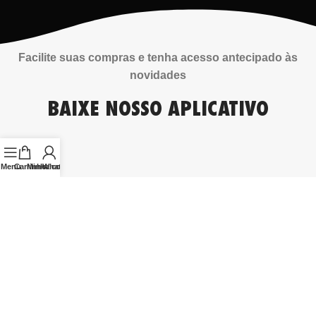
Facilite suas compras e tenha acesso antecipado às
novidades
BAIXE NOSSO APLICATIVO
Menu
Carrinho
Minha conta
WhatsApp
Always your
wisest
choice.
WHN Suplementos Alimentares Ltda. CNPJ 29.781.868/0001-58
Rodovia BR-101
, KM 131 – Marginal Oeste
Várzea do Ranchinho – Camboriú/SC – CEP: 88.349-175
Telefone: (47) 32485767
E-mail: atendimento@wisehealth.com.br