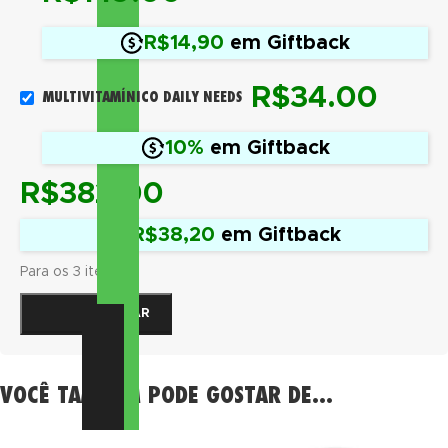
R$14,90
em Giftback
R$
34.00
MULTIVITAMÍNICO DAILY NEEDS
10%
em Giftback
R$
382.00
R$38,20
em Giftback
Para os 3 itens
COMPRAR
VOCÊ TAMBÉM PODE GOSTAR DE…