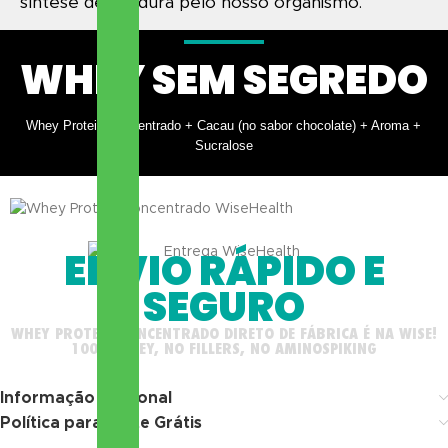
síntese de gordura pelo nosso organismo.
WHEY SEM SEGREDO
Whey Protein Concentrado + Cacau (no sabor chocolate) + Aroma +
Sucralose
ENVIO RÁPIDO E
SEGURO
WHEY PROTEIN CONCENTRADO DIRETO DE FÁBRICA É NA WISE!
100% WHEY, NO FILLERS, NO AMINOSPIKING
Informação adicional
Política para Frete Grátis