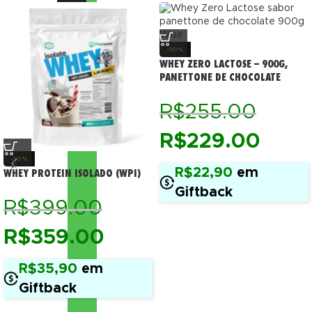
-10%
WHEY ZERO LACTOSE – 900G,
PANETTONE DE CHOCOLATE
R$
255.00
R$
229.00
-10%
R$22,90
em
WHEY PROTEIN ISOLADO (WPI)
Giftback
R$
399.00
R$
359.00
R$35,90
em
Giftback