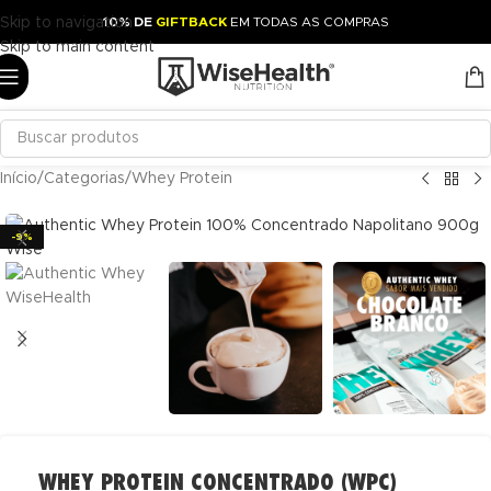
Skip to navigation
10% DE
GIFTBACK
EM TODAS AS COMPRAS
Skip to main content
Início
/
Categorias
/
Whey Protein
-9%
WHEY PROTEIN CONCENTRADO (WPC)