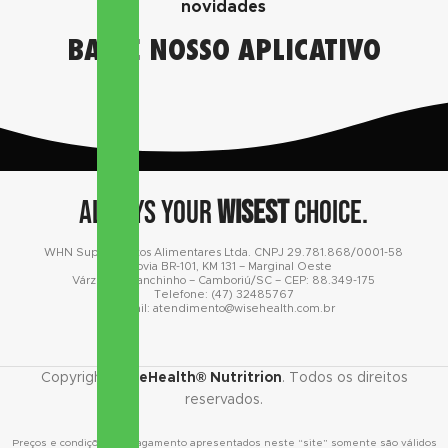
novidades
BAIXE NOSSO APLICATIVO
Always your
wisest
choice.
WHN Suplementos Alimentares Ltda. CNPJ 29.781.868/0001-58
Rodovia BR-101
, KM 131 – Marginal Oeste
Várzea do Ranchinho – Camboriú/SC – CEP: 88.349-175
Telefone: (47) 32485767
E-mail: atendimento@wisehealth.com.br
Copyright
WiseHealth® Nutritrion
. Todos os direitos
reservados.
Preços e condições de pagamento apresentados neste “site” somente são válidos