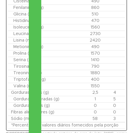
Cisteína (mg)
490
Fenilanina (mg)
860
Glicina (mg)
510
Histidina (mg)
470
Isoleucina (mg)
1560
Leucina (mg)
2730
Lisina (mg)
2420
Metionina (mg)
490
Prolina (mg)
1570
Serina (mg)
1410
Tirosina (mg)
790
Treonina (mg)
1880
Triptofano (mg)
400
Valina (mg)
1550
Gorduras totais (g)
2,5
4
Gorduras saturadas (g)
1
5
Gorduras trans (g)
0
0
Fibras alimentares (g)
0
0
Sódio (mg)
58
3
*Percentual de valores diários fornecidos pela porção