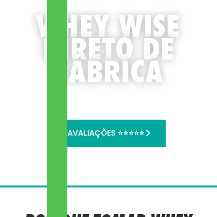
WHEY WISE
DIRETO DE
FÁBRICA
AVALIAÇÕES ⭐⭐⭐⭐⭐