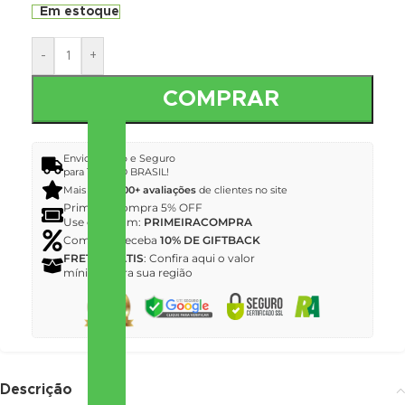
Em estoque
-
+
COMPRAR
Envio Rápido e Seguro
para TODO O BRASIL!
Mais de
12.000+ avaliações
de clientes no site
Primeira Compra 5% OFF
Use o Cupom:
PRIMEIRACOMPRA
Compre e receba
10% DE GIFTBACK
FRETE GRÁTIS
: Confira aqui o valor
mínimo para sua região
Descrição