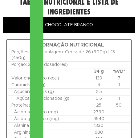
TABELA NUTRICIONAL E LISTA DE
INGREDIENTES
CHOCOLATE BRANCO
INFORMAÇÃO NUTRICIONAL
Porções por embalagem: Cerca de 26 (900g) | 13
(450g)
Porção: 34 g (2 dosadores)
34 g
%VD*
Valor energético (kcal)
139
7
Carboidratos (g)
4
1
Açúcares totais (g)
2,5
Açúcares adicionados (g)
0,5
1
Proteínas (g)
25
50
Ácido aspártico (mg)
2790
Ácido glutâmico (mg)
4540
Alanina (mg)
1330
Arginina (mg)
680