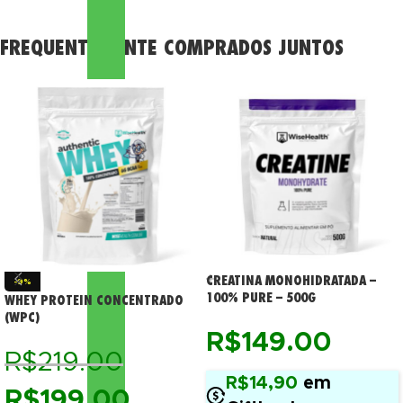
FREQUENTEMENTE COMPRADOS JUNTOS
CREATINA MONOHIDRATADA –
-9%
100% PURE – 500G
WHEY PROTEIN CONCENTRADO
(WPC)
R$
149.00
R$
219.00
R$14,90
em
R$
199.00